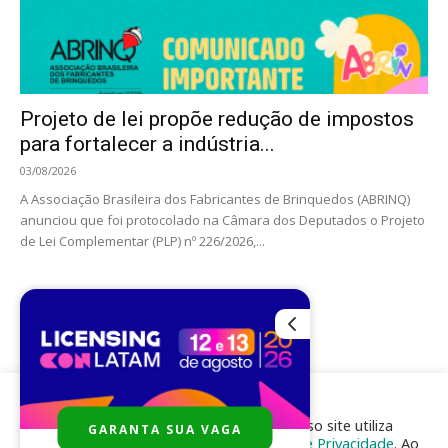
Projeto de lei propõe redução de impostos
para fortalecer a indústria...
03/08/2026
A Associação Brasileira dos Fabricantes de Brinquedos (ABRINQ)
anunciou que foi protocolado na Câmara dos Deputados o Projeto
de Lei Complementar (PLP) nº 226/2026,...
Para melhor experiência e navegação, nosso site utiliza
GARANTA SUA VAGA
cookies, de acordo com a nossa
Política de Privacidade
. Ao