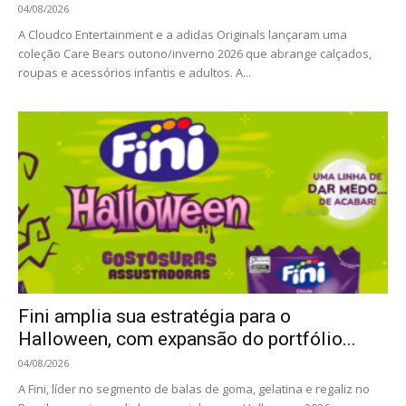
04/08/2026
A Cloudco Entertainment e a adidas Originals lançaram uma
coleção Care Bears outono/inverno 2026 que abrange calçados,
roupas e acessórios infantis e adultos. A...
Fini amplia sua estratégia para o
Halloween, com expansão do portfólio...
04/08/2026
A Fini, líder no segmento de balas de goma, gelatina e regaliz no