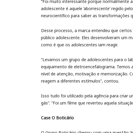
“Foi muito interessante porque normalmente a
adolescente é aquele ‘aborrescente’ regido p
neurocientífico para saber as transformações 
Desse processo, a marca entendeu que certos p
público adolescente. Eles desenvolveram um m
como é que os adolescentes iam reagir.
“Levamos um grupo de adolescentes para o la
equipamento de eletroencefalograma. Temos a
nível de atenção, motivação e memorização. C
reagem a diferentes estímulos”, contou.
Isso tudo foi utilizado pela agência para cria
gás”. “Foi um filme que reverteu aquela situaçã
Case O Boticário
O Grupo Boticário chegou com uma questão: h