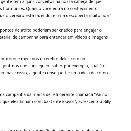
 gente tem alguns conceitos na nossa cabeça de que
elos hormônios. Quando você entra no conhecimento
que o cérebro está fazendo, é uma descoberta muito boa.”
ontos de atrito poderiam ser criados para engajar o
aterial de campanha para entender em vídeos e imagens
boratório e medimos o cérebro deles com um
lgoritmos que conseguem saber, por exemplo, qual é o
om base nisso, a gente consegue ter uma ideia de como
r uma campanha da marca de refrigerante chamada “Vai no
o que eles tinham com bastante louvor”, acrescentou Billy.
avia um produto campeão de vendas que o fabricante