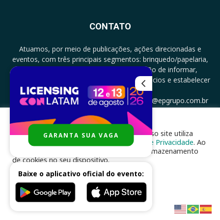
CONTATO
Atuamos, por meio de publicações, ações direcionadas e
eventos, com três principais segmentos: brinquedo/papelaria,
licenciamento e zero a três com a missão de informar,
documentar, proporcionar encontro de negócios e estabelecer
parcerias.
CONTATO: +5511994513097 - atendimento@epgrupo.com.br
Para melhor experiência e navegação, nosso site utiliza
GARANTA SUA VAGA
SIGA-NOS
cookies, de acordo com a nossa
Política de Privacidade
. Ao
clicar em “aceito”, você concorda com o armazenamento
de cookies no seu dispositivo.
Baixe o aplicativo oficial do evento:
ACEITAR
Desenvolvido por
nhsinfo.com.br