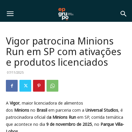
Vigor patrocina Minions
Run em SP com ativações
e produtos licenciados
07/11/2025
A
Vigor
, maior licenciadora de alimentos
dos
Minions
no
Brasil
em parceria com a
Universal Studios
, é
patrocinadora oficial d
a Minions Run
em SP, corrida temática
que acontece no dia
9 de novembro de 2025
, no
Parque Villa-
Lobos
.