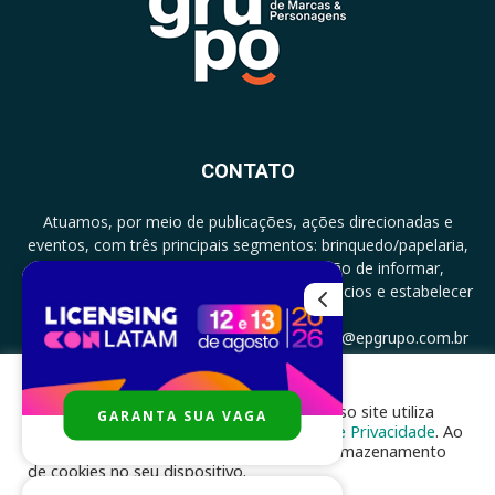
CONTATO
Atuamos, por meio de publicações, ações direcionadas e
eventos, com três principais segmentos: brinquedo/papelaria,
licenciamento e zero a três com a missão de informar,
documentar, proporcionar encontro de negócios e estabelecer
parcerias.
CONTATO: +5511994513097 - atendimento@epgrupo.com.br
Para melhor experiência e navegação, nosso site utiliza
GARANTA SUA VAGA
SIGA-NOS
cookies, de acordo com a nossa
Política de Privacidade
. Ao
clicar em “aceito”, você concorda com o armazenamento
de cookies no seu dispositivo.