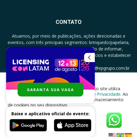
CONTATO
Atuamos, por meio de publicações, ações direcionadas e
eventos, com três principais segmentos: brinquedo/papelaria,
licenciamento e zero a três com a missão de informar,
documentar, proporcionar encontro de negócios e estabelecer
parcerias.
CONTATO: +5511994513097 - atendimento@epgrupo.com.br
Para melhor experiência e navegação, nosso site utiliza
GARANTA SUA VAGA
SIGA-NOS
cookies, de acordo com a nossa
Política de Privacidade
. Ao
clicar em “aceito”, você concorda com o armazenamento
de cookies no seu dispositivo.
Baixe o aplicativo oficial do evento:
ACEITAR
Desenvolvido por
nhsinfo.com.br