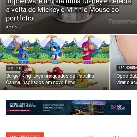
Tupperware amplia linha Disney e celebra
a volta de Mickey e Minnie Mouse ao
portfólio
07/08/2026
#BRINQUED
NOTICIAS
Burger King lança brinquedos de Patrulha
Oppo Bub
Canina inspirados em novo filme
virar o 