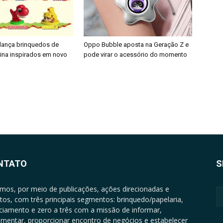
 lança brinquedos de
Oppo Bubble aposta na Geração Z e
nina inspirados em novo
pode virar o acessório do momento
NTATO
S
mos, por meio de publicações, ações direcionadas e
tos, com três principais segmentos: brinquedo/papelaria,
nciamento e zero a três com a missão de informar,
mentar, proporcionar encontro de negócios e estabelecer