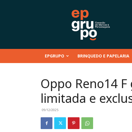
EP
GRUPO
|
Conteúdo
–
Mentoria
–
EPGRUPO
BRINQUEDO E PAPELARIA
Eventos
–
Marcas
e
Oppo Reno14 F 
Personagens
–
limitada e exclu
Brinquedo
e
Papelaria
09/12/2025