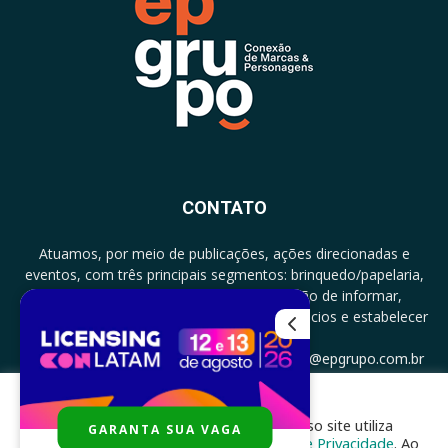
CONTATO
Atuamos, por meio de publicações, ações direcionadas e
eventos, com três principais segmentos: brinquedo/papelaria,
licenciamento e zero a três com a missão de informar,
documentar, proporcionar encontro de negócios e estabelecer
parcerias.
CONTATO: +5511994513097 - atendimento@epgrupo.com.br
Para melhor experiência e navegação, nosso site utiliza
GARANTA SUA VAGA
SIGA-NOS
cookies, de acordo com a nossa
Política de Privacidade
. Ao