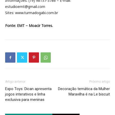
Informações: (19) 98157-3786 – E-mail:
estudioemt@gmail.com
Sites: www.turmadogabi.com.br
Fonte: EMT – Moacir Torres.
Artigo anterior
Próximo artigo
Expo Toys: Dican apresenta
Decoração temática da Mulher
jogos interativos e linha
Maravilha é na Le biscuit
exclusiva para meninas