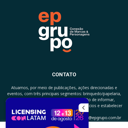
CONTATO
Atuamos, por meio de publicações, ações direcionadas e
eventos, com três principais segmentos: brinquedo/papelaria,
licenciamento e zero a três com a missão de informar,
documentar, proporcionar encontro de negócios e estabelecer
parcerias.
CONTATO: +5511994513097 - atendimento@epgrupo.com.br