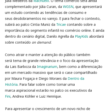
Julia Medeiros da
Riachuelo
. O tema comércio será ainda
complementado por Júlia Curan, da
WGSN
, que apresentará
um estudo contendo as tendências de consumo e
seus desdobramentos no varejo. E para fechar o contexto,
subirá ao palco Cintia Muniz da
Tricae
contando sobre a
importância do segmento infantil no comércio online. E ainda
dentro do cenário digital, Danilo Agrella da
PlayKids
abordará
sobre conteúdo
on demand
.
Como atrair e manter a atenção do público também
será tema de grande relevância e o foco da apresentação
da Lais Barboza da
Imaginarium
, bem como a diferenciação
em um mercado massivo que será o case compartilhado
por Maura Fogaça e Diego Moraes da
Dentro da
História
. Para falar sobre como tornar uma
marca aspiracional estarão no palco os executivos da
Fini
, Andrea Köhler e Luiz Henrique.
Para apresentar o crescimento de um novo nicho de