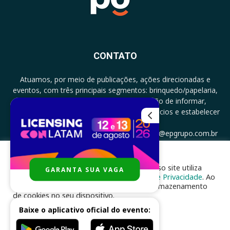
CONTATO
Atuamos, por meio de publicações, ações direcionadas e
eventos, com três principais segmentos: brinquedo/papelaria,
licenciamento e zero a três com a missão de informar,
documentar, proporcionar encontro de negócios e estabelecer
parcerias.
CONTATO: +5511994513097 - atendimento@epgrupo.com.br
Para melhor experiência e navegação, nosso site utiliza
GARANTA SUA VAGA
SIGA-NOS
cookies, de acordo com a nossa
Política de Privacidade
. Ao
clicar em “aceito”, você concorda com o armazenamento
de cookies no seu dispositivo.
Baixe o aplicativo oficial do evento:
ACEITAR