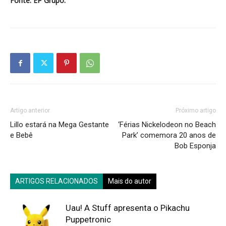
Fonte: EP Grupo.
Artigo anterior
Próximo artigo
Lillo estará na Mega Gestante
‘Férias Nickelodeon no Beach
e Bebê
Park’ comemora 20 anos de
Bob Esponja
ARTIGOS RELACIONADOS
Mais do autor
Uau! A Stuff apresenta o Pikachu
Puppetronic