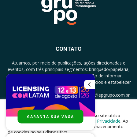
CONTATO
Atuamos, por meio de publicações, ações direcionadas e
eventos, com três principais segmentos: brinquedo/papelaria,
licenciamento e zero a três com a missão de informar,
documentar, proporcionar encontro de negócios e estabelecer
parcerias.
CONTATO: +5511994513097 - atendimento@epgrupo.com.br
Para melhor experiência e navegação, nosso site utiliza
GARANTA SUA VAGA
SIGA-NOS
cookies, de acordo com a nossa
Política de Privacidade
. Ao
clicar em “aceito”, você concorda com o armazenamento
de cookies no seu dispositivo.