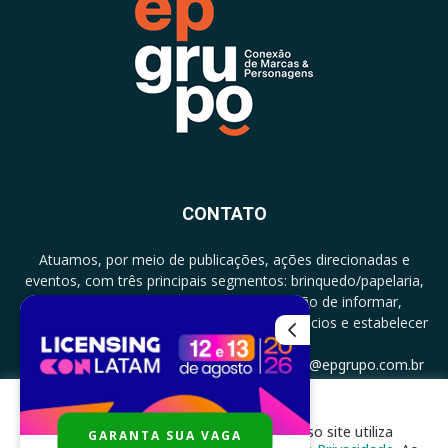
CONTATO
Atuamos, por meio de publicações, ações direcionadas e
eventos, com três principais segmentos: brinquedo/papelaria,
licenciamento e zero a três com a missão de informar,
documentar, proporcionar encontro de negócios e estabelecer
parcerias.
CONTATO: +5511994513097 - atendimento@epgrupo.com.br
Para melhor experiência e navegação, nosso site utiliza
GARANTA SUA VAGA
SIGA-NOS