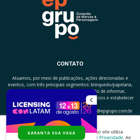
CONTATO
Atuamos, por meio de publicações, ações direcionadas e
eventos, com três principais segmentos: brinquedo/papelaria,
licenciamento e zero a três com a missão de informar,
documentar, proporcionar encontro de negócios e estabelecer
parcerias.
CONTATO: +5511994513097 - atendimento@epgrupo.com.br
Para melhor experiência e navegação, nosso site utiliza
GARANTA SUA VAGA
SIGA-NOS
cookies, de acordo com a nossa
Política de Privacidade
. Ao