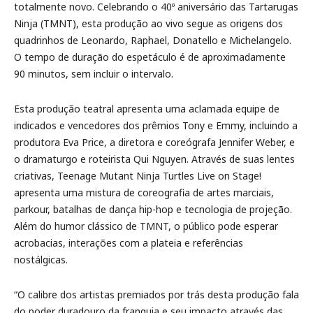
totalmente novo. Celebrando o 40º aniversário das Tartarugas
Ninja (TMNT), esta produção ao vivo segue as origens dos
quadrinhos de Leonardo, Raphael, Donatello e Michelangelo.
O tempo de duração do espetáculo é de aproximadamente
90 minutos, sem incluir o intervalo.
Esta produção teatral apresenta uma aclamada equipe de
indicados e vencedores dos prêmios Tony e Emmy, incluindo a
produtora Eva Price, a diretora e coreógrafa Jennifer Weber, e
o dramaturgo e roteirista Qui Nguyen. Através de suas lentes
criativas, Teenage Mutant Ninja Turtles Live on Stage!
apresenta uma mistura de coreografia de artes marciais,
parkour, batalhas de dança hip-hop e tecnologia de projeção.
Além do humor clássico de TMNT, o público pode esperar
acrobacias, interações com a plateia e referências
nostálgicas.
“O calibre dos artistas premiados por trás desta produção fala
do poder duradouro da franquia e seu impacto através das