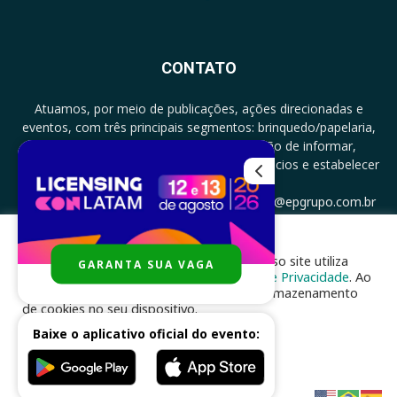
CONTATO
Atuamos, por meio de publicações, ações direcionadas e
eventos, com três principais segmentos: brinquedo/papelaria,
licenciamento e zero a três com a missão de informar,
documentar, proporcionar encontro de negócios e estabelecer
parcerias.
CONTATO: +5511994513097 - atendimento@epgrupo.com.br
Para melhor experiência e navegação, nosso site utiliza
GARANTA SUA VAGA
SIGA-NOS
cookies, de acordo com a nossa
Política de Privacidade
. Ao
clicar em “aceito”, você concorda com o armazenamento
de cookies no seu dispositivo.
Baixe o aplicativo oficial do evento:
ACEITAR
Desenvolvido por
nhsinfo.com.br