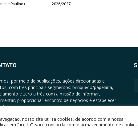
nielle Paulino)
2026/2027
NTATO
S
mos, por meio de publicações, ações direcionadas e
tos, com três principais segmentos: brinquedo/papelaria,
nciamento e zero a três com a missão de informar,
mentar, proporcionar encontro de negócios e estabelecer
rias.
ATO: +5511994513097 - atendimento@epgrupo.com.br
avegação, nosso site utiliza cookies, de acordo com a nossa
clicar em “aceito”, você concorda com o armazenamento de cookies