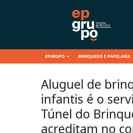
EP
GRUPO
|
Conteúdo
–
Mentoria
–
EPGRUPO
BRINQUEDO E PAPELARIA
Eventos
–
Marcas
e
Aluguel de brin
Personagens
–
infantis é o ser
Brinquedo
e
Papelaria
Túnel do Brinq
acreditam no c