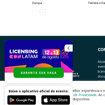
Europa
Ferreira e Da
CO
Atua
even
lice
GARANTA SUA VAGA
docu
parce
CONT
Para melhor experiência e n
Baixe o aplicativo oficial do evento:
Política de Privacidade
. Ao 
no seu dispositivo.