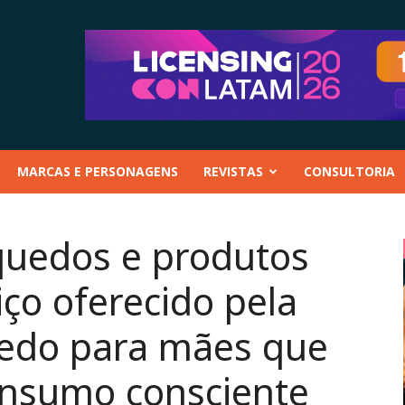
MARCAS E PERSONAGENS
REVISTAS
CONSULTORIA
quedos e produtos
viço oferecido pela
uedo para mães que
onsumo consciente