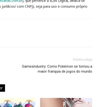
icanas.
com.br
), que pertence à B2W Digital, dedica-se
s jurídicos/ com CNPJ), seja para uso e consumo próprio
Próximo artigo
Gamesindustry: Como Pokémon se tornou a
maior franquia de jogos do mundo
or