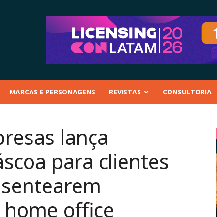
MARCAS E PERSONAGENS
REVISTAS
CONSULTORIA
resas lança
coa para clientes
resentearem
 home office