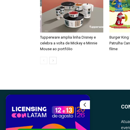
Tupperware amplia linha Disney e
Burger King
celebra a volta de Mickey e Minnie
Patrulha Ca
Mouse ao portfólio
filme
CO
Atua
even