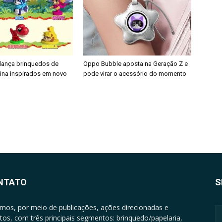
 lança brinquedos de
Oppo Bubble aposta na Geração Z e
nina inspirados em novo
pode virar o acessório do momento
NTATO
S
mos, por meio de publicações, ações direcionadas e
tos, com três principais segmentos: brinquedo/papelaria,