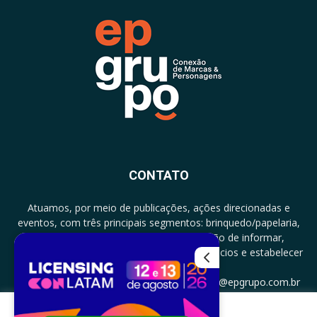
CONTATO
Atuamos, por meio de publicações, ações direcionadas e
eventos, com três principais segmentos: brinquedo/papelaria,
licenciamento e zero a três com a missão de informar,
documentar, proporcionar encontro de negócios e estabelecer
parcerias.
CONTATO: +5511994513097 - atendimento@epgrupo.com.br