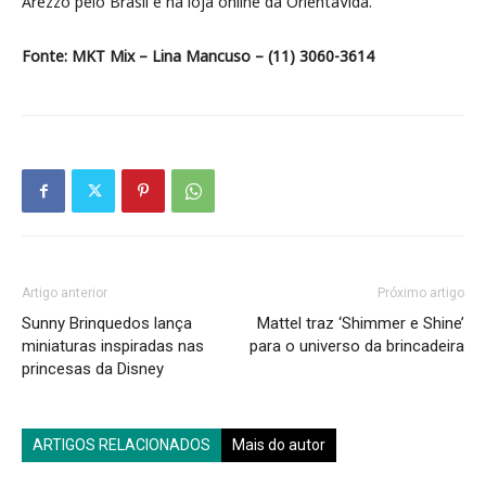
Arezzo pelo Brasil e na loja online da OrientaVida.
Fonte: MKT Mix – Lina Mancuso – (11) 3060-3614
Artigo anterior
Próximo artigo
Sunny Brinquedos lança
Mattel traz ‘Shimmer e Shine’
miniaturas inspiradas nas
para o universo da brincadeira
princesas da Disney
ARTIGOS RELACIONADOS
Mais do autor