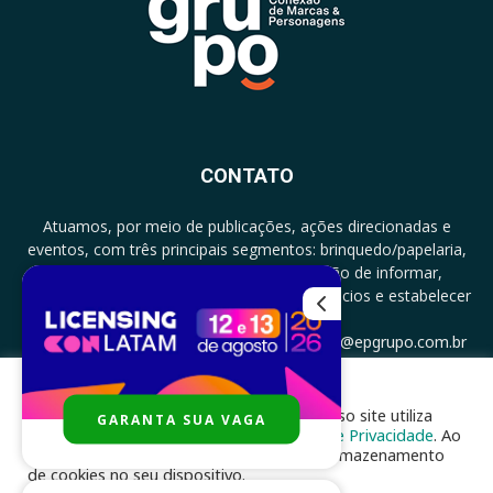
CONTATO
Atuamos, por meio de publicações, ações direcionadas e
eventos, com três principais segmentos: brinquedo/papelaria,
licenciamento e zero a três com a missão de informar,
documentar, proporcionar encontro de negócios e estabelecer
parcerias.
CONTATO: +5511994513097 - atendimento@epgrupo.com.br
Para melhor experiência e navegação, nosso site utiliza
GARANTA SUA VAGA
SIGA-NOS
cookies, de acordo com a nossa
Política de Privacidade
. Ao
clicar em “aceito”, você concorda com o armazenamento
de cookies no seu dispositivo.