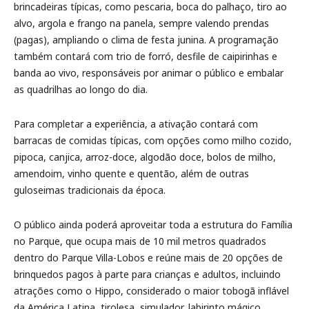
brincadeiras típicas, como pescaria, boca do palhaço, tiro ao
alvo, argola e frango na panela, sempre valendo prendas
(pagas), ampliando o clima de festa junina. A programação
também contará com trio de forró, desfile de caipirinhas e
banda ao vivo, responsáveis por animar o público e embalar
as quadrilhas ao longo do dia.
Para completar a experiência, a ativação contará com
barracas de comidas típicas, com opções como milho cozido,
pipoca, canjica, arroz-doce, algodão doce, bolos de milho,
amendoim, vinho quente e quentão, além de outras
guloseimas tradicionais da época.
O público ainda poderá aproveitar toda a estrutura do Família
no Parque, que ocupa mais de 10 mil metros quadrados
dentro do Parque Villa-Lobos e reúne mais de 20 opções de
brinquedos pagos à parte para crianças e adultos, incluindo
atrações como o Hippo, considerado o maior tobogã inflável
da América Latina, tirolesa, simulador, labirinto mágico,