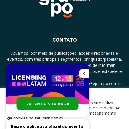
CONTATO
Atuamos, por meio de publicações, ações direcionadas e
eventos, com três principais segmentos: brinquedo/papelaria,
licenciamento e zero a três com a missão de informar,
documentar, proporcionar encontro de negócios e estabelecer
parcerias.
CONTATO: +5511994513097 - atendimento@epgrupo.com.br
Para melhor experiência e navegação, nosso site utiliza
GARANTA SUA VAGA
SIGA-NOS
cookies, de acordo com a nossa
Política de Privacidade
. Ao
clicar em “aceito”, você concorda com o armazenamento
de cookies no seu dispositivo.
Baixe o aplicativo oficial do evento: