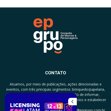
CONTATO
Atuamos, por meio de publicações, ações direcionadas e
eventos, com três principais segmentos: brinquedo/papelaria,
licenciamento e zero a três com a missão de informar,
documentar, proporcionar encontro de negócios e estabelecer
parcerias.
CONTATO: +5511994513097 - atendimento@epgrupo.com.br