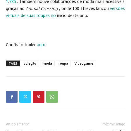
1.785
. Também houve colaborações de moda mais acessíveis
graças ao
Animal Crossing
, onde 100 Thieves lançou
versões
virtuais de suas roupas no
início deste ano.
Confira o trailer
aqui
!
TAGS
coleção
moda
roupa
Videogame
Artigo anterior
Próximo artigo