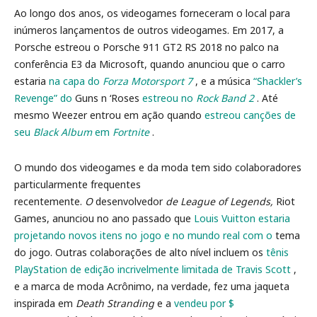
Ao longo dos anos, os videogames forneceram o local para
inúmeros lançamentos de outros videogames. Em 2017, a
Porsche estreou o Porsche 911 GT2 RS 2018 no palco na
conferência E3 da Microsoft, quando anunciou que o carro
estaria
na capa do
Forza Motorsport 7
, e a música
“Shackler’s
Revenge” do
Guns n ‘Roses
estreou no
Rock Band 2
. Até
mesmo Weezer entrou em ação quando
estreou canções de
seu
Black Album
em
Fortnite
.
O mundo dos videogames e da moda tem sido colaboradores
particularmente frequentes
recentemente.
O
desenvolvedor
de League of Legends,
Riot
Games, anunciou no ano passado que
Louis Vuitton estaria
projetando novos itens no jogo e no mundo real com o
tema
do jogo. Outras colaborações de alto nível incluem os
tênis
PlayStation de edição incrivelmente limitada de Travis Scott
,
e a marca de moda Acrônimo, na verdade, fez uma jaqueta
inspirada em
Death Stranding
e a
vendeu por $