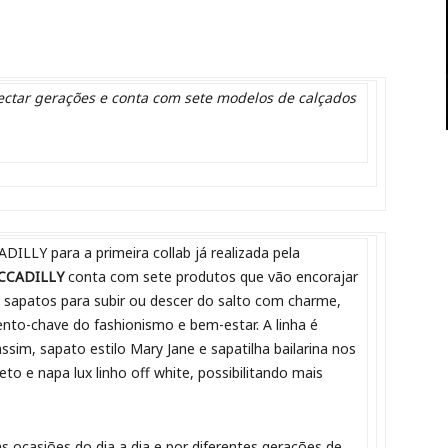
ectar gerações e conta com sete modelos de calçados
DILLY para a primeira collab já realizada pela
ICCADILLY
conta com sete produtos que vão encorajar
sapatos para subir ou descer do salto com charme,
to-chave do fashionismo e bem-estar. A linha é
ssim, sapato estilo Mary Jane e sapatilha bailarina nos
eto e napa lux linho off white, possibilitando mais
 ocasiões do dia a dia e por diferentes gerações de