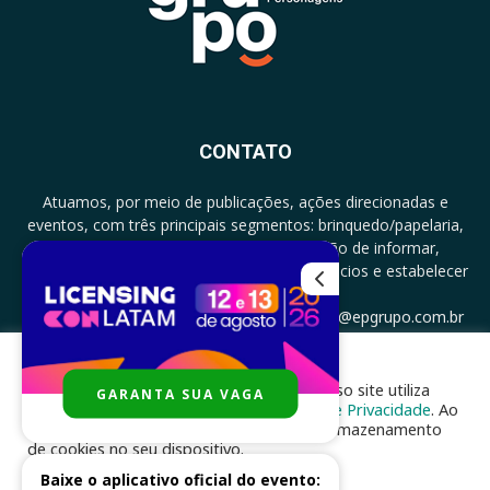
CONTATO
Atuamos, por meio de publicações, ações direcionadas e
eventos, com três principais segmentos: brinquedo/papelaria,
licenciamento e zero a três com a missão de informar,
documentar, proporcionar encontro de negócios e estabelecer
parcerias.
CONTATO: +5511994513097 - atendimento@epgrupo.com.br
Para melhor experiência e navegação, nosso site utiliza
GARANTA SUA VAGA
SIGA-NOS
cookies, de acordo com a nossa
Política de Privacidade
. Ao
clicar em “aceito”, você concorda com o armazenamento
de cookies no seu dispositivo.
Baixe o aplicativo oficial do evento: