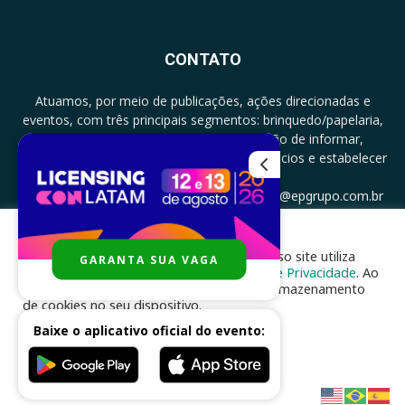
CONTATO
Atuamos, por meio de publicações, ações direcionadas e
eventos, com três principais segmentos: brinquedo/papelaria,
licenciamento e zero a três com a missão de informar,
documentar, proporcionar encontro de negócios e estabelecer
parcerias.
CONTATO: +5511994513097 - atendimento@epgrupo.com.br
Para melhor experiência e navegação, nosso site utiliza
GARANTA SUA VAGA
SIGA-NOS
cookies, de acordo com a nossa
Política de Privacidade
. Ao
clicar em “aceito”, você concorda com o armazenamento
de cookies no seu dispositivo.
Baixe o aplicativo oficial do evento:
ACEITAR
Desenvolvido por
nhsinfo.com.br