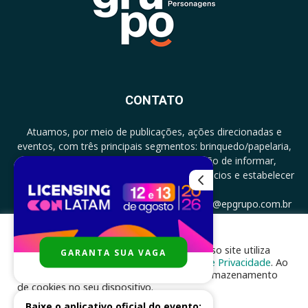
CONTATO
Atuamos, por meio de publicações, ações direcionadas e
eventos, com três principais segmentos: brinquedo/papelaria,
licenciamento e zero a três com a missão de informar,
documentar, proporcionar encontro de negócios e estabelecer
parcerias.
CONTATO: +5511994513097 - atendimento@epgrupo.com.br
Para melhor experiência e navegação, nosso site utiliza
GARANTA SUA VAGA
SIGA-NOS
cookies, de acordo com a nossa
Política de Privacidade
. Ao
clicar em “aceito”, você concorda com o armazenamento
de cookies no seu dispositivo.
Baixe o aplicativo oficial do evento: