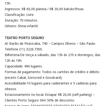
15h
Ingressos: R$ 60,00 plateia / R$ 30,00 balcão/frisas.
Classificação: Livre.
Duração: 70 minutos.
Gênero: Show infantil.
TEATRO PORTO SEGURO
Al. Barão de Piracicaba, 740 – Campos Elíseos – São Paulo.
Telefone (11) 3226.7300.
Bilheteria:De terça a sábado, das 13h às 21h e domingos, das
12h às 19h.
Capacidade: 496 lugares.
Formas de pagamento: Todos os cartões de crédito e débito
(exceto Cabal, Sorocred e Goodcard).
Acessibilidade:10 lugares para cadeirantes e 5 cadeiras para
obesos.
Estacionamento no local: Estapar R$ 20,00 (self parking) –
Clientes Porto Seguro têm 50% de desconto.
Serviço de Vans: TRANSPORTE GRATUITO ESTAÇÃO LUZ –