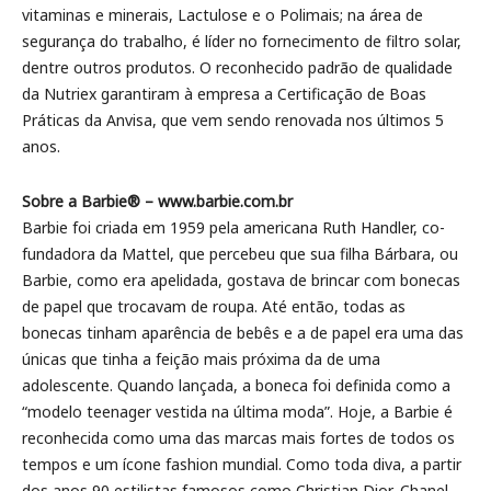
vitaminas e minerais, Lactulose e o Polimais; na área de
segurança do trabalho, é líder no fornecimento de filtro solar,
dentre outros produtos. O reconhecido padrão de qualidade
da Nutriex garantiram à empresa a Certificação de Boas
Práticas da Anvisa, que vem sendo renovada nos últimos 5
anos.
Sobre a Barbie® – www.barbie.com.br
Barbie foi criada em 1959 pela americana Ruth Handler, co-
fundadora da Mattel, que percebeu que sua filha Bárbara, ou
Barbie, como era apelidada, gostava de brincar com bonecas
de papel que trocavam de roupa. Até então, todas as
bonecas tinham aparência de bebês e a de papel era uma das
únicas que tinha a feição mais próxima da de uma
adolescente. Quando lançada, a boneca foi definida como a
“modelo teenager vestida na última moda”. Hoje, a Barbie é
reconhecida como uma das marcas mais fortes de todos os
tempos e um ícone fashion mundial. Como toda diva, a partir
dos anos 90 estilistas famosos como Christian Dior, Chanel,