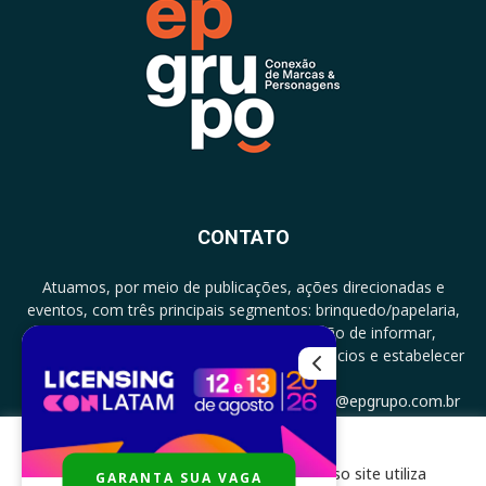
CONTATO
Atuamos, por meio de publicações, ações direcionadas e
eventos, com três principais segmentos: brinquedo/papelaria,
licenciamento e zero a três com a missão de informar,
documentar, proporcionar encontro de negócios e estabelecer
parcerias.
CONTATO: +5511994513097 - atendimento@epgrupo.com.br
Para melhor experiência e navegação, nosso site utiliza
GARANTA SUA VAGA
SIGA-NOS