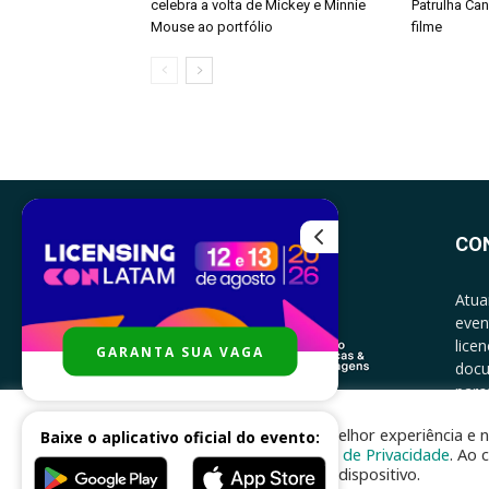
celebra a volta de Mickey e Minnie
Patrulha Ca
Mouse ao portfólio
filme
CO
Atua
even
lice
GARANTA SUA VAGA
docu
parce
CONT
Para melhor experiência e n
Baixe o aplicativo oficial do evento:
Política de Privacidade
. Ao 
no seu dispositivo.