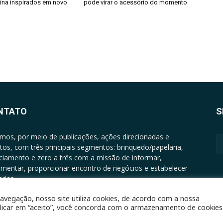
nina inspirados em novo
pode virar o acessório do momento
NTATO
S
mos, por meio de publicações, ações direcionadas e
tos, com três principais segmentos: brinquedo/papelaria,
nciamento e zero a três com a missão de informar,
mentar, proporcionar encontro de negócios e estabelecer
rias.
ATO: +5511994513097 - atendimento@epgrupo.com.br
avegação, nosso site utiliza cookies, de acordo com a nossa
clicar em “aceito”, você concorda com o armazenamento de cookies