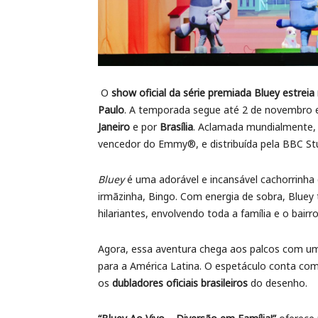
O
show oficial da série premiada Bluey
estreia
Paulo
. A temporada segue até 2 de novembro e
Janeiro
e por
Brasília
. Aclamada mundialmente, 
vencedor do Emmy®, e distribuída pela BBC St
Bluey
é uma adorável e incansável cachorrinha 
irmãzinha, Bingo. Com energia de sobra, Bluey 
hilariantes, envolvendo toda a família e o bair
Agora, essa aventura chega aos palcos com uma
para a América Latina. O espetáculo conta co
os
dubladores oficiais brasileiros
do desenho.