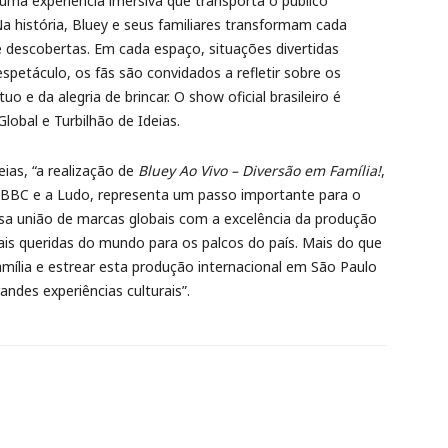
uma experiência imersiva que transporta o público
Na história, Bluey e seus familiares transformam cada
 descobertas. Em cada espaço, situações divertidas
spetáculo, os fãs são convidados a refletir sobre os
o e da alegria de brincar. O show oficial brasileiro é
lobal e Turbilhão de Ideias.
ias, “a realização de
Bluey Ao Vivo – Diversão em Família!
,
a BBC e a Ludo, representa um passo importante para o
Essa união de marcas globais com a excelência da produção
mais queridas do mundo para os palcos do país. Mais do que
família e estrear esta produção internacional em São Paulo
ndes experiências culturais”.