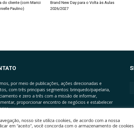
a do cliente (com Marici
Brand New Day para o Volta às Aulas
nielle Paulino)
2026/2027
NTATO
S
mos, por meio de publicações, ações direcionadas e
tos, com três principais segmentos: brinquedo/papelaria,
nciamento e zero a três com a missão de informar,
mentar, proporcionar encontro de negócios e estabelecer
rias.
ATO: +5511994513097 - atendimento@epgrupo.com.br
avegação, nosso site utiliza cookies, de acordo com a nossa
clicar em “aceito”, você concorda com o armazenamento de cookies