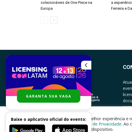
colecionáveis de One Piece na
a experiênci
Europa
Ferreira e Da
CO
Atua
even
lice
GARANTA SUA VAGA
docu
parce
CONT
Para melhor experiência e n
Baixe o aplicativo oficial do evento:
Política de Privacidade
. Ao 
no seu dispositivo.