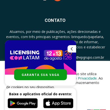
CONTATO
Atuamos, por meio de publicações, ações direcionadas e
eventos, com três principais segmentos: brinquedo/papelaria,
licenciamento e zero a três com a missão de informar,
documentar, proporcionar encontro de negócios e estabelecer
parcerias.
CONTATO: +5511994513097 - atendimento@epgrupo.com.br
Para melhor experiência e navegação, nosso site utiliza
GARANTA SUA VAGA
SIGA-NOS
cookies, de acordo com a nossa
Política de Privacidade
. Ao
clicar em “aceito”, você concorda com o armazenamento
de cookies no seu dispositivo.
Baixe o aplicativo oficial do evento:
ACEITAR
Desenvolvido por
nhsinfo.com.br