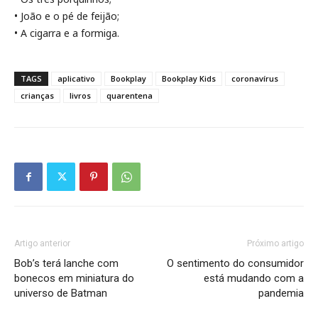
• João e o pé de feijão;
• A cigarra e a formiga.
TAGS
aplicativo
Bookplay
Bookplay Kids
coronavírus
crianças
livros
quarentena
Artigo anterior
Próximo artigo
Bob’s terá lanche com
O sentimento do consumidor
bonecos em miniatura do
está mudando com a
universo de Batman
pandemia