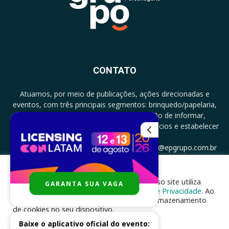
CONTATO
Atuamos, por meio de publicações, ações direcionadas e
eventos, com três principais segmentos: brinquedo/papelaria,
licenciamento e zero a três com a missão de informar,
documentar, proporcionar encontro de negócios e estabelecer
parcerias.
CONTATO: +5511994513097 - atendimento@epgrupo.com.br
Para melhor experiência e navegação, nosso site utiliza
GARANTA SUA VAGA
SIGA-NOS
cookies, de acordo com a nossa
Política de Privacidade
. Ao
clicar em “aceito”, você concorda com o armazenamento
de cookies no seu dispositivo.
Baixe o aplicativo oficial do evento:
ACEITAR