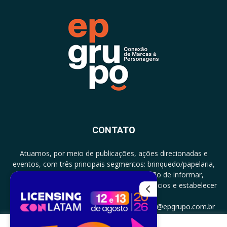
CONTATO
Atuamos, por meio de publicações, ações direcionadas e
eventos, com três principais segmentos: brinquedo/papelaria,
licenciamento e zero a três com a missão de informar,
documentar, proporcionar encontro de negócios e estabelecer
parcerias.
CONTATO: +5511994513097 - atendimento@epgrupo.com.br