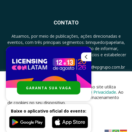
CONTATO
Atuamos, por meio de publicações, ações direcionadas e
eventos, com três principais segmentos: brinquedo/papelaria,
licenciamento e zero a três com a missão de informar,
documentar, proporcionar encontro de negócios e estabelecer
parcerias.
CONTATO: +5511994513097 - atendimento@epgrupo.com.br
Para melhor experiência e navegação, nosso site utiliza
GARANTA SUA VAGA
SIGA-NOS
cookies, de acordo com a nossa
Política de Privacidade
. Ao
clicar em “aceito”, você concorda com o armazenamento
de cookies no seu dispositivo.
Baixe o aplicativo oficial do evento:
ACEITAR
Desenvolvido por
nhsinfo.com.br