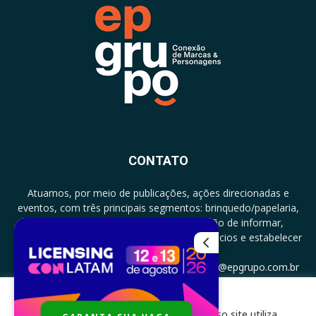
CONTATO
Atuamos, por meio de publicações, ações direcionadas e
eventos, com três principais segmentos: brinquedo/papelaria,
licenciamento e zero a três com a missão de informar,
documentar, proporcionar encontro de negócios e estabelecer
parcerias.
CONTATO: +5511994513097 - atendimento@epgrupo.com.br
Para melhor experiência e navegação, nosso site utiliza