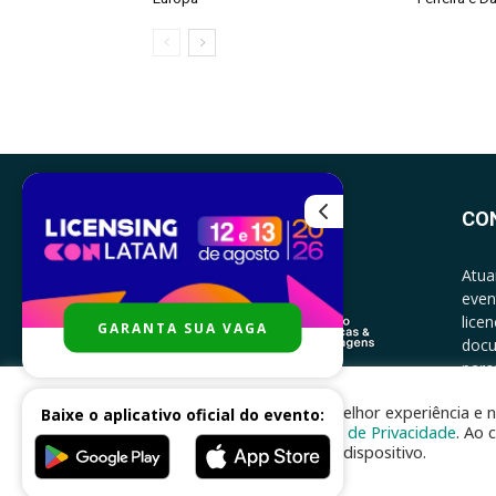
CO
Atua
even
lice
GARANTA SUA VAGA
docu
parce
CONT
Para melhor experiência e n
Baixe o aplicativo oficial do evento:
Política de Privacidade
. Ao 
no seu dispositivo.
Desenvolvido por
nhsinfo.com.br