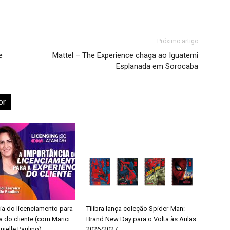
Próximo artigo
e
Mattel – The Experience chaga ao Iguatemi
Esplanada em Sorocaba
or
ia do licenciamento para
Tilibra lança coleção Spider-Man:
a do cliente (com Marici
Brand New Day para o Volta às Aulas
nielle Paulino)
2026/2027