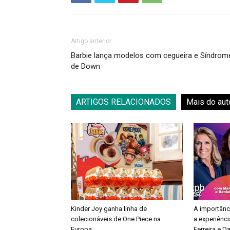
Artigo anterior
Barbie lança modelos com cegueira e Síndrom
de Down
ARTIGOS RELACIONADOS
Mais do aut
Kinder Joy ganha linha de
A importânc
colecionáveis de One Piece na
a experiênci
Europa
Ferreira e Da