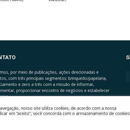
NTATO
S
mos, por meio de publicações, ações direcionadas e
tos, com três principais segmentos: brinquedo/papelaria,
nciamento e zero a três com a missão de informar,
mentar, proporcionar encontro de negócios e estabelecer
rias.
ATO: +5511994513097 - atendimento@epgrupo.com.br
avegação, nosso site utiliza cookies, de acordo com a nossa
clicar em “aceito”, você concorda com o armazenamento de cookies