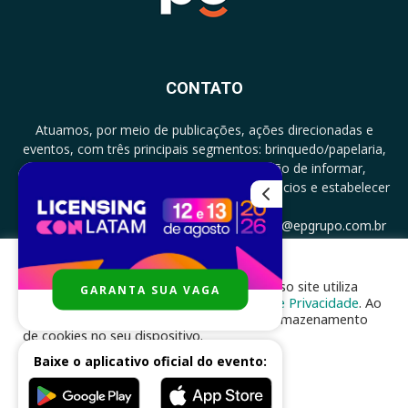
CONTATO
Atuamos, por meio de publicações, ações direcionadas e
eventos, com três principais segmentos: brinquedo/papelaria,
licenciamento e zero a três com a missão de informar,
documentar, proporcionar encontro de negócios e estabelecer
parcerias.
CONTATO: +5511994513097 - atendimento@epgrupo.com.br
Para melhor experiência e navegação, nosso site utiliza
GARANTA SUA VAGA
SIGA-NOS
cookies, de acordo com a nossa
Política de Privacidade
. Ao
clicar em “aceito”, você concorda com o armazenamento
de cookies no seu dispositivo.
Baixe o aplicativo oficial do evento:
ACEITAR