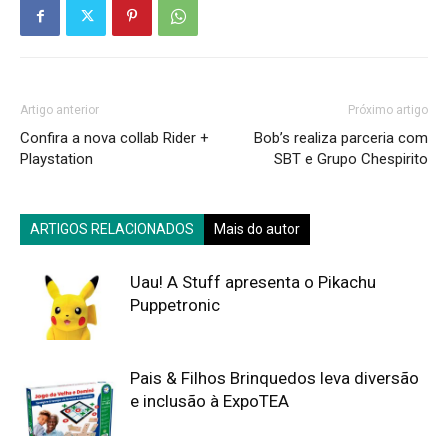
Artigo anterior
Próximo artigo
Confira a nova collab Rider +
Bob’s realiza parceria com
Playstation
SBT e Grupo Chespirito
ARTIGOS RELACIONADOS
Mais do autor
Uau! A Stuff apresenta o Pikachu
Puppetronic
Pais & Filhos Brinquedos leva diversão
e inclusão à ExpoTEA