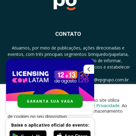
CONTATO
Atuamos, por meio de publicações, ações direcionadas e
eventos, com três principais segmentos: brinquedo/papelaria,
licenciamento e zero a três com a missão de informar,
documentar, proporcionar encontro de negócios e estabelecer
parcerias.
CONTATO: +5511994513097 - atendimento@epgrupo.com.br
Para melhor experiência e navegação, nosso site utiliza
GARANTA SUA VAGA
SIGA-NOS
cookies, de acordo com a nossa
Política de Privacidade
. Ao
clicar em “aceito”, você concorda com o armazenamento
de cookies no seu dispositivo.
Baixe o aplicativo oficial do evento:
ACEITAR