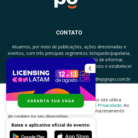
CONTATO
Atuamos, por meio de publicações, ações direcionadas e
eventos, com três principais segmentos: brinquedo/papelaria,
licenciamento e zero a três com a missão de informar,
documentar, proporcionar encontro de negócios e estabelecer
parcerias.
CONTATO: +5511994513097 - atendimento@epgrupo.com.br
Para melhor experiência e navegação, nosso site utiliza
GARANTA SUA VAGA
SIGA-NOS
cookies, de acordo com a nossa
Política de Privacidade
. Ao
clicar em “aceito”, você concorda com o armazenamento
de cookies no seu dispositivo.
Baixe o aplicativo oficial do evento:
ACEITAR