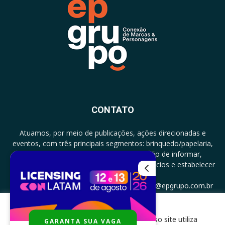
CONTATO
Atuamos, por meio de publicações, ações direcionadas e
eventos, com três principais segmentos: brinquedo/papelaria,
licenciamento e zero a três com a missão de informar,
documentar, proporcionar encontro de negócios e estabelecer
parcerias.
CONTATO: +5511994513097 - atendimento@epgrupo.com.br
Para melhor experiência e navegação, nosso site utiliza
GARANTA SUA VAGA
SIGA-NOS