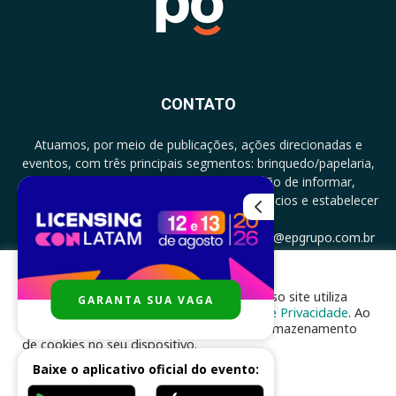
CONTATO
Atuamos, por meio de publicações, ações direcionadas e
eventos, com três principais segmentos: brinquedo/papelaria,
licenciamento e zero a três com a missão de informar,
documentar, proporcionar encontro de negócios e estabelecer
parcerias.
CONTATO: +5511994513097 - atendimento@epgrupo.com.br
Para melhor experiência e navegação, nosso site utiliza
GARANTA SUA VAGA
SIGA-NOS
cookies, de acordo com a nossa
Política de Privacidade
. Ao
clicar em “aceito”, você concorda com o armazenamento
de cookies no seu dispositivo.
Baixe o aplicativo oficial do evento:
ACEITAR