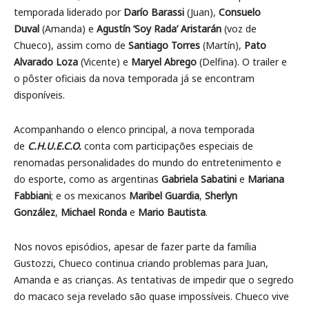
temporada liderado por
Darío Barassi
(Juan),
Consuelo
Duval
(Amanda) e
Agustín ‘Soy Rada’ Aristarán
(voz de
Chueco), assim como de
Santiago Torres
(Martín),
Pato
Alvarado Loza
(Vicente) e
Maryel Abrego
(Delfina). O trailer e
o pôster oficiais da nova temporada já se encontram
disponíveis.
Acompanhando o elenco principal, a nova temporada
de
C.H.U.E.C.O.
conta com participações especiais de
renomadas personalidades do mundo do entretenimento e
do esporte, como as argentinas
Gabriela Sabatini
e
Mariana
Fabbiani
; e os mexicanos
Maribel Guardia
,
Sherlyn
González
,
Michael Ronda
e
Mario Bautista
.
Nos novos episódios, apesar de fazer parte da família
Gustozzi, Chueco continua criando problemas para Juan,
Amanda e as crianças. As tentativas de impedir que o segredo
do macaco seja revelado são quase impossíveis. Chueco vive