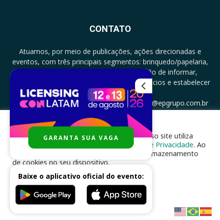
CONTATO
Atuamos, por meio de publicações, ações direcionadas e
eventos, com três principais segmentos: brinquedo/papelaria,
licenciamento e zero a três com a missão de informar,
documentar, proporcionar encontro de negócios e estabelecer
parcerias.
CONTATO: +5511994513097 - atendimento@epgrupo.com.br
Para melhor experiência e navegação, nosso site utiliza
GARANTA SUA VAGA
SIGA-NOS
cookies, de acordo com a nossa
Política de Privacidade
. Ao
clicar em “aceito”, você concorda com o armazenamento
de cookies no seu dispositivo.
Baixe o aplicativo oficial do evento:
ACEITAR
Desenvolvido por
nhsinfo.com.br