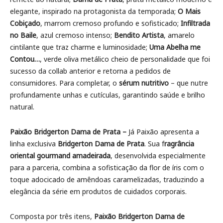
elegante, inspirado na protagonista da temporada;
O Mais
Cobiçado
, marrom cremoso profundo e sofisticado;
Infiltrada
no Baile
, azul cremoso intenso;
Bendito Artista
, amarelo
cintilante que traz charme e luminosidade;
Uma Abelha me
Contou…
, verde oliva metálico cheio de personalidade que foi
sucesso da collab anterior e retorna a pedidos de
consumidores. Para completar, o
sérum nutritivo
– que nutre
profundamente unhas e cutículas, garantindo saúde e brilho
natural.
Paixão Bridgerton Dama de Prata –
Já
Paixão apresenta a
linha exclusiva
Bridgerton Dama de Prata
. Sua f
ragrância
oriental gourmand amadeirada
, desenvolvida especialmente
para a parceria, combina a sofisticação da flor de íris com o
toque adocicado de amêndoas caramelizadas, traduzindo a
elegância da série em produtos de cuidados corporais.
Composta por três itens,
Paixão Bridgerton Dama de