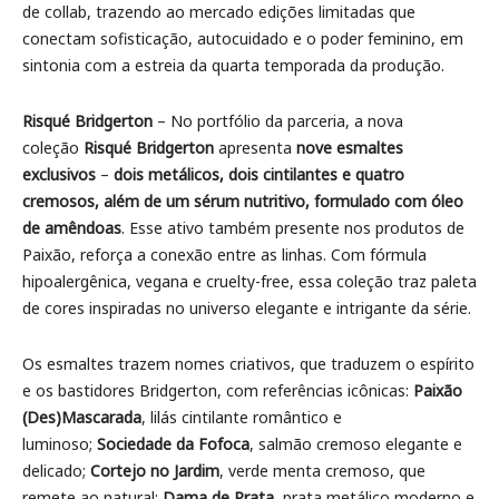
de collab, trazendo ao mercado edições limitadas que
conectam sofisticação, autocuidado e o poder feminino, em
sintonia com a estreia da quarta temporada da produção.
Risqué Bridgerton
– No portfólio da parceria, a nova
coleção
Risqué Bridgerton
apresenta
nove esmaltes
exclusivos
–
dois metálicos, dois cintilantes e quatro
cremosos, além de um sérum nutritivo, formulado com óleo
de amêndoas
. Esse ativo também presente nos produtos de
Paixão, reforça a conexão entre as linhas. Com fórmula
hipoalergênica, vegana e cruelty-free, essa coleção traz paleta
de cores inspiradas no universo elegante e intrigante da série.
Os esmaltes trazem nomes criativos, que traduzem o espírito
e os bastidores Bridgerton, com referências icônicas:
Paixão
(Des)Mascarada
, lilás cintilante romântico e
luminoso;
Sociedade da Fofoca
, salmão cremoso elegante e
delicado;
Cortejo no Jardim
, verde menta cremoso, que
remete ao natural;
Dama de Prata
, prata metálico moderno e