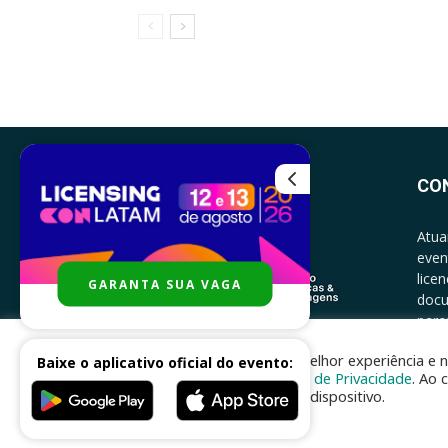
CO
Atua
even
lice
GARANTA SUA VAGA
docu
parce
CONT
Para melhor experiência e n
Baixe o aplicativo oficial do evento:
Política de Privacidade
. Ao 
no seu dispositivo.
Desenvolvido por
nhsinfo.com.br