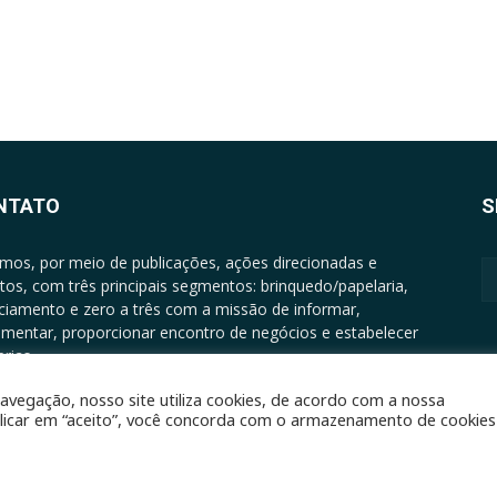
NTATO
S
mos, por meio de publicações, ações direcionadas e
tos, com três principais segmentos: brinquedo/papelaria,
nciamento e zero a três com a missão de informar,
mentar, proporcionar encontro de negócios e estabelecer
rias.
ATO: +5511994513097 - atendimento@epgrupo.com.br
avegação, nosso site utiliza cookies, de acordo com a nossa
clicar em “aceito”, você concorda com o armazenamento de cookies