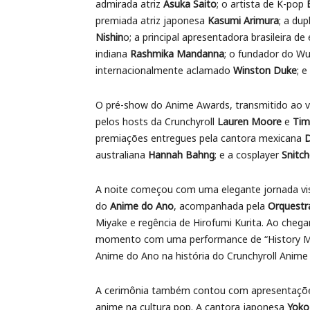
admirada atriz
Asuka Saito
; o artista de K-pop
premiada atriz japonesa
Kasumi Arimura
; a du
Nishin
o; a principal apresentadora brasileira d
indiana
Rashmika Mandanna
; o fundador do W
internacionalmente aclamado
Winston Duke
; 
O pré-show do Anime Awards, transmitido ao v
pelos hosts da Crunchyroll
Lauren Moore
e
Tim
premiações entregues pela cantora mexicana
australiana
Hannah Bahng
; e a cosplayer
Snitch
A noite começou com uma elegante jornada v
do
Anime do Ano
, acompanhada pela
Orquestr
Miyake e regência de Hirofumi Kurita. Ao cheg
momento com uma performance de “History M
Anime do Ano na história do Crunchyroll Anime
A cerimônia também contou com apresentaçõe
anime na cultura pop. A cantora japonesa
Yoko