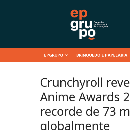
EP
GRUPO
|
Conteúdo
–
Mentoria
–
EPGRUPO
BRINQUEDO E PAPELARIA
Eventos
–
Marcas
e
Crunchyroll rev
Personagens
–
Anime Awards 2
Brinquedo
e
Papelaria
recorde de 73 m
globalmente