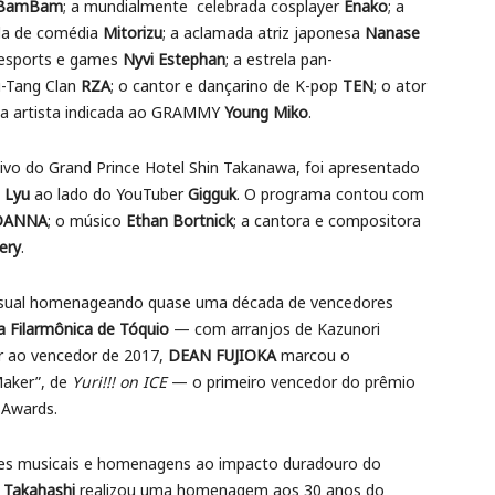
BamBam
; a mundialmente celebrada cosplayer
Enako
; a
pla de comédia
Mitorizu
; a aclamada atriz japonesa
Nanase
e esports e games
Nyvi Estephan
; a estrela pan-
u-Tang Clan
RZA
; o cantor e dançarino de K-pop
TEN
; o ator
e a artista indicada ao GRAMMY
Young Miko
.
ivo do Grand Prince Hotel Shin Takanawa, foi apresentado
 Lyu
ao lado do YouTuber
Gigguk
. O programa contou com
DANNA
; o músico
Ethan Bortnick
; a cantora e compositora
ery
.
isual homenageando quase uma década de vencedores
a Filarmônica de Tóquio
— com arranjos de Kazunori
ar ao vencedor de 2017,
DEAN FUJIOKA
marcou o
aker”, de
Yuri!!! on ICE
— o primeiro vencedor do prêmio
 Awards.
s musicais e homenagens ao impacto duradouro do
 Takahashi
realizou uma homenagem aos 30 anos do