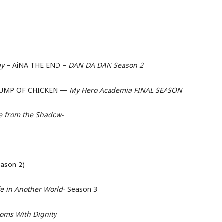
ay
– AiNA THE END –
DAN DA DAN Season 2
UMP OF CHICKEN —
My Hero Academia FINAL SEASON
se from the Shadow-
ason 2)
fe in Another World-
Season 3
ooms With Dignity