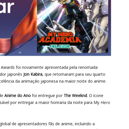
me Awards foi novamente apresentada pela renomada
ador japonês
Jon Kabira
, que retornaram para seu quarto
elência da animação japonesa na maior noite do anime.
 de
Anime do Ano
foi entregue por
The Weeknd
. O ícone
nsável por entregar a maior honraria da noite para My
Hero
obal de apresentadores fãs de anime, incluindo a