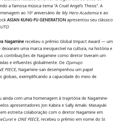
uindo a famosa música-tema “A Cruel Angel’s Thesis”. A
menagem ao 10º aniversário de
My Hero Academia
e ao
rock
ASIAN KUNG-FU GENERATION
apresentou seu clássico
UTO
.
ya Nagamine
recebeu o prêmio Global Impact Award — um
deixaram uma marca inesquecível na cultura, na história e
As contribuições de Nagamine como diretor tiveram um
das e influentes globalmente. De
Ojamajo
E PIECE
, Nagamine-san desempenhou um papel
 globais, exemplificando a capacidade do meio de
ou ainda com uma homenagem à trajetória de Nagamine-
elos apresentadores Jon Kabira e Sally Amaki. Masayuki
 em estreita colaboração com o diretor Nagamine em
eCure!
e
ONE PIECE
, recebeu o prêmio em nome do Sr.