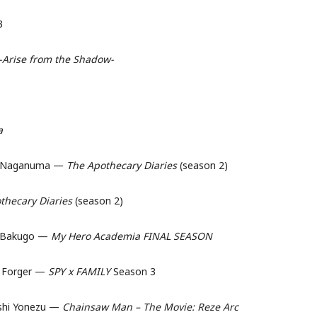
3
 -Arise from the Shadow-
a
iro Naganuma —
The Apothecary Diaries
(season 2)
thecary Diaries
(season 2)
i Bakugo —
My Hero Academia FINAL SEASON
a Forger —
SPY x FAMILY
Season 3
hi Yonezu —
Chainsaw Man – The Movie: Reze Arc