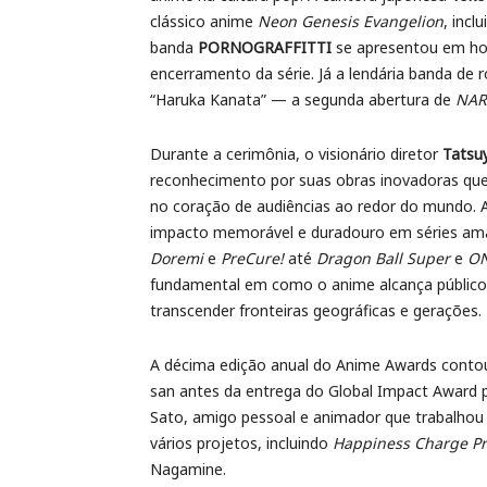
clássico anime
Neon Genesis Evangelion
, incl
banda
PORNOGRAFFITTI
se apresentou em ho
encerramento da série. Já a lendária banda de 
“Haruka Kanata” — a segunda abertura de
NAR
Durante a cerimônia, o visionário diretor
Tatsu
reconhecimento por suas obras inovadoras que 
no coração de audiências ao redor do mundo. 
impacto memorável e duradouro em séries ama
Doremi
e
PreCure!
até
Dragon Ball Super
e
ON
fundamental em como o anime alcança públicos
transcender fronteiras geográficas e gerações.
A décima edição anual do Anime Awards cont
san antes da entrega do Global Impact Award p
Sato, amigo pessoal e animador que trabalhou
vários projetos, incluindo
Happiness Charge Pr
Nagamine.