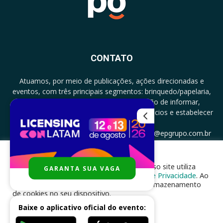
CONTATO
Atuamos, por meio de publicações, ações direcionadas e
eventos, com três principais segmentos: brinquedo/papelaria,
licenciamento e zero a três com a missão de informar,
documentar, proporcionar encontro de negócios e estabelecer
parcerias.
CONTATO: +5511994513097 - atendimento@epgrupo.com.br
Para melhor experiência e navegação, nosso site utiliza
GARANTA SUA VAGA
SIGA-NOS
cookies, de acordo com a nossa
Política de Privacidade
. Ao
clicar em “aceito”, você concorda com o armazenamento
de cookies no seu dispositivo.
Baixe o aplicativo oficial do evento:
ACEITAR