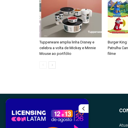
Tupperware amplia linha Disney e
Burger King
celebra a volta de Mickey e Minnie
Patrulha Ca
Mouse ao portfólio
filme
CO
Atua