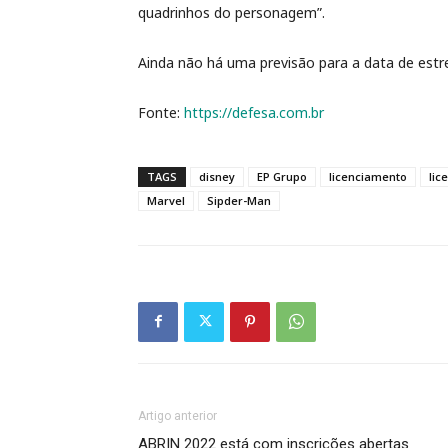
quadrinhos do personagem”.
Ainda não há uma previsão para a data de estre
Fonte:
https://defesa.com.br
TAGS
disney
EP Grupo
licenciamento
lic
Marvel
Sipder-Man
Artigo anterior
ABRIN 2022 está com inscrições abertas