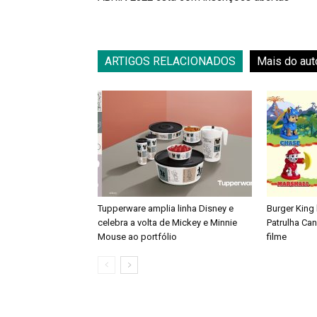
ARTIGOS RELACIONADOS
Mais do aut
Tupperware amplia linha Disney e
Burger King
celebra a volta de Mickey e Minnie
Patrulha Ca
Mouse ao portfólio
filme