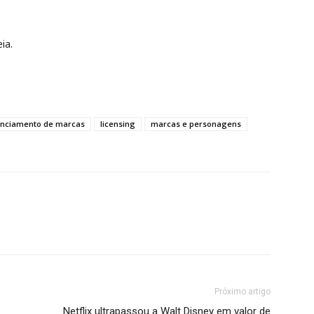
ia.
enciamento de marcas
licensing
marcas e personagens
Próximo artigo
Netflix ultrapassou a Walt Disney em valor de