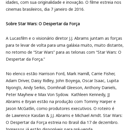
idades, com sua originalidade e inovação. O filme estreia nos
cinemas brasileiros, dia 7 janeiro de 2016.
Sobre Star Wars: O Despertar da Força
A Lucasfilm e o visionário diretor J.J. Abrams juntam as forças
para te levar de volta para uma galáxia muito, muito distante,
no retorno de “Star Wars” para as telonas com “Star Wars: O
Despertar da Força.”
No elenco estão Harrison Ford, Mark Hamill, Carrie Fisher,
Adam Driver, Daisy Ridley, John Boyega, Oscar Isaac, Lupita
Nyong’o, Andy Serkis, Domhnall Gleeson, Anthony Daniels,
Peter Mayhew e Max Von Sydow. Kathleen Kennedy, JJ
Abrams e Bryan estão na produção com Tommy Harper e
Jason McGatlin, como produtores executivos. O roteiro é
de Lawrence Kasdan & J.J. Abrams e Michael Arndt. Star Wars:
O Despertar da Força estreia no Brasil dia 17 de dezembro.
Ingressos já estão disponíveis para pré-venda