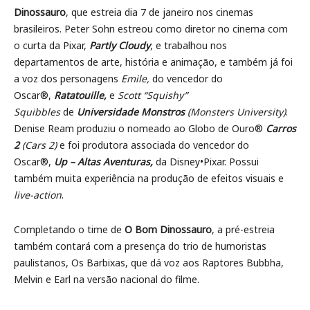
Dinossauro
, que estreia dia 7 de janeiro nos cinemas
brasileiros. Peter Sohn estreou como diretor no cinema com
o curta da Pixar,
Partly Cloudy
, e trabalhou nos
departamentos de arte, história e animação, e também já foi
a voz dos personagens
Emile,
do vencedor do
Oscar®,
Ratatouille,
e
Scott “Squishy”
Squibbles
de
Universidade Monstros
(Monsters University)
.
Denise Ream produziu o nomeado ao Globo de Ouro®
Carros
2
(Cars 2)
e foi produtora associada do vencedor do
Oscar®,
Up – Altas Aventuras,
da Disney•Pixar. Possui
também muita experiência na produção de efeitos visuais e
live-action
.
Completando o time de
O Bom Dinossauro
, a pré-estreia
também contará com a presença do trio de humoristas
paulistanos, Os Barbixas, que dá voz aos Raptores Bubbha,
Melvin e Earl na versão nacional do filme.