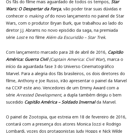
Os fãs do filme mais aguardado de todos os tempos,
Star
Wars: O Despertar da Força
, vão poder tirar suas dúvidas e
conhecer o
making of
do novo lançamento no painel de Star
Wars, com o produtor Bryan Burk, que trabalhou ao lado do
diretor J.J. Abrams no novo episódio da saga, na premiada
série
Lost
e no filme
Além da Escuridão – Star Trek.
Com lançamento marcado para 28 de abril de 2016,
Capitão
América: Guerra Civil
(Captain America: Civil War
),
marca o
início da aguardada
fase 3 do Universo Cinematográfico
Marvel. Para a alegria dos fãs brasileiros, os dois diretores do
filme, Anthony e Joe Russo, irão apresentar o painel da Marvel
na CCXP este ano. Vencedores de um Emmy Award com a
série
Arrested Development
, a dupla também dirigiu o bem
sucedido
Capitão América – Soldado Invernal
da Marvel.
O painel de Zootopia, que estreia em 18 de fevereiro de 2016,
contará com a presença dos atores Monica Iozzi e Rodrigo
Lombardi, vozes dos protagonistas Judy Hopps e Nick Wilde