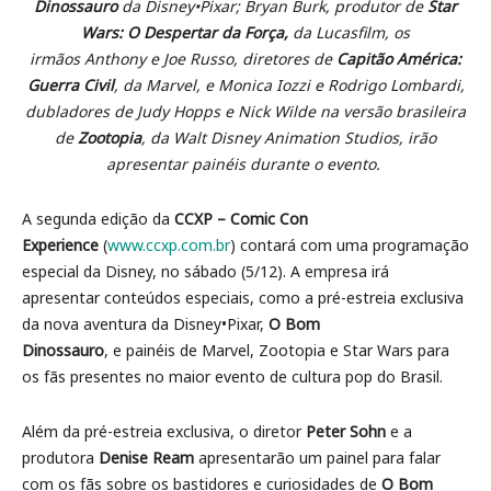
Dinossauro
da Disney•Pixar; Bryan Burk, produtor de
Star
Wars: O Despertar da Força,
da Lucasfilm, os
irmãos Anthony e Joe Russo, diretores de
Capitão América:
Guerra Civil
, da Marvel, e Monica Iozzi e Rodrigo Lombardi,
dubladores de Judy Hopps e Nick Wilde na versão brasileira
de
Zootopia
, da Walt Disney Animation Studios, irão
apresentar painéis durante o evento.
A segunda edição da
CCXP – Comic Con
Experience
(
www.ccxp.com.br
) contará com uma programação
especial da Disney, no sábado (5/12). A empresa irá
apresentar conteúdos especiais, como a pré-estreia exclusiva
da nova aventura da Disney•Pixar,
O Bom
Dinossauro
, e painéis de Marvel, Zootopia e Star Wars para
os fãs presentes no maior evento de cultura pop do Brasil.
Além da pré-estreia exclusiva, o diretor
Peter Sohn
e a
produtora
Denise Ream
apresentarão um painel para falar
com os fãs sobre os bastidores e curiosidades de
O Bom