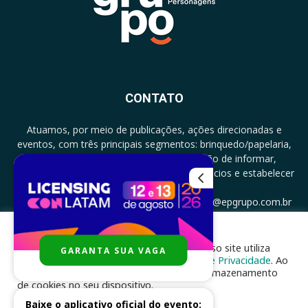
CONTATO
Atuamos, por meio de publicações, ações direcionadas e
eventos, com três principais segmentos: brinquedo/papelaria,
licenciamento e zero a três com a missão de informar,
documentar, proporcionar encontro de negócios e estabelecer
parcerias.
CONTATO: +5511994513097 - atendimento@epgrupo.com.br
Para melhor experiência e navegação, nosso site utiliza
GARANTA SUA VAGA
SIGA-NOS
cookies, de acordo com a nossa
Política de Privacidade
. Ao
clicar em “aceito”, você concorda com o armazenamento
de cookies no seu dispositivo.
Baixe o aplicativo oficial do evento: