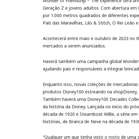
Wonder of Friendship – The Experience será uma
Geração Z e jovens adultos. Com abertura em 
por 1.000 metros quadrados de diferentes exper
País das Maravilhas, Lilo & Stitch, O Rei Leão 
Acontecerá entre maio e outubro de 2023 no R
mercados a serem anunciados.
Haverá também uma campanha global Wonder of 
ajudando pais e responsáveis a integrar brinc
Enquanto isso, novas coleções de mercadorias 
produtos Disney100 estreando na shopDisney, 
Também haverá uma Disney100 Decades Collecti
da história da Disney. Lançada no início do p
década de 1920 e Steamboat Willie, a série em
histórias, de Branca de Neve na década de 193
“Qualquer um que tenha visto o rosto de uma c