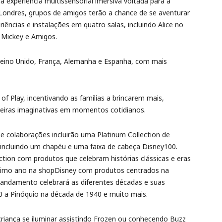
 experiência multissensorial imersiva voltada para a
Londres, grupos de amigos terão a chance de se aventurar
iências e instalações em quatro salas, incluindo Alice no
e Mickey e Amigos.
eino Unido, França, Alemanha e Espanha, com mais
Play, incentivando as famílias a brincarem mais,
adeiras imaginativas em momentos cotidianos.
e colaborações incluirão uma Platinum Collection de
incluindo um chapéu e uma faixa de cabeça Disney100.
on com produtos que celebram histórias clássicas e eras
róximo ano na shopDisney com produtos centrados na
 andamento celebrará as diferentes décadas e suas
0 a Pinóquio na década de 1940 e muito mais.
riança se iluminar assistindo Frozen ou conhecendo Buzz